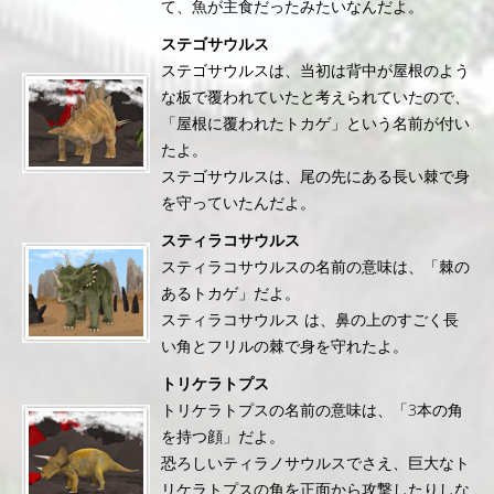
て、魚が主食だったみたいなんだよ。
ステゴサウルス
ステゴサウルスは、当初は背中が屋根のよう
な板で覆われていたと考えられていたので、
「屋根に覆われたトカゲ」という名前が付い
たよ。
ステゴサウルスは、尾の先にある長い棘で身
を守っていたんだよ。
スティラコサウルス
スティラコサウルスの名前の意味は、「棘の
あるトカゲ」だよ。
スティラコサウルス は、鼻の上のすごく長
い角とフリルの棘で身を守れたよ。
トリケラトプス
トリケラトプスの名前の意味は、「3本の角
を持つ顔」だよ。
恐ろしいティラノサウルスでさえ、巨大なト
リケラトプスの角を正面から攻撃したりしな