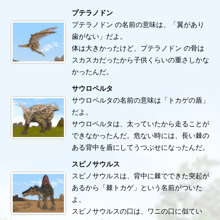
プテラノドン
プテラノドン の名前の意味は、「翼があり
歯がない」だよ。
体は大きかったけど、プテラノドン の骨は
スカスカだったから子供くらいの重さしかな
かったんだ。
サウロペルタ
サウロペルタの名前の意味は「トカゲの盾」
だよ。
サウロペルタは、太っていたから走ることが
できなかったんだ。危ない時には、長い棘の
ある背中を盾にしてうつぶせになったんだ。
スピノサウルス
スピノサウルスは、背中に棘でできた突起が
あるから「棘トカゲ」という名前がついた
よ。
スピノサウルスの口は、ワニの口に似てい