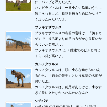
に、バンビと呼んだんだ
バンビラプトルは、一番小さい恐竜のうちに
数えられるけど、獲物を捕るためにかなり早
く走ったみたいだよ。
ブラキオザウルス
ブラキオザウルスの名前の意味は、「腕トカ
ゲ」で、後ろ足より前足の方がかなり長いか
らついた名前だよ。
ブラキオザウルスは、6階建てのビルと同じ
くらい背が高いよ。
カルノタウルス
カルノタウルスは、頭に小さな角が2本つあ
るから、「肉食の雄牛」という意味の名前が
付いたよ。
カルノタウルスは、前足があるけど、小さす
ぎて役に立たなかったみたいなんだ。
シチパチ
シチパチ の名前の意味は、モンゴル語で