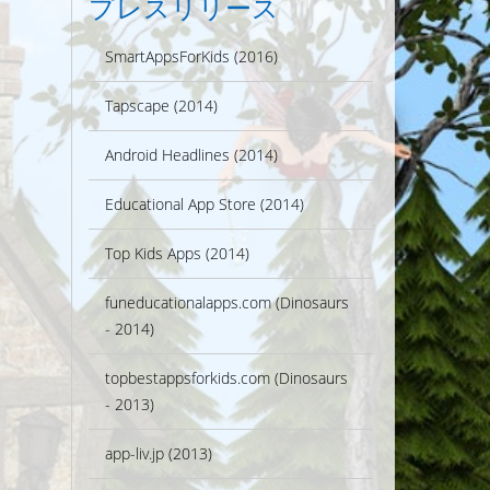
プレスリリース
SmartAppsForKids (2016)
Tapscape (2014)
Android Headlines (2014)
Educational App Store (2014)
Top Kids Apps (2014)
funeducationalapps.com (Dinosaurs
- 2014)
topbestappsforkids.com (Dinosaurs
- 2013)
app-liv.jp (2013)