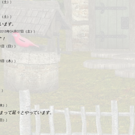
8日（土）)
8日（土）)
います。
re, 2018年04月07日（土）)
す！
月11日（日）)
月08日（木）)
）)
（水）)
まって延々とやっています。
（日）)