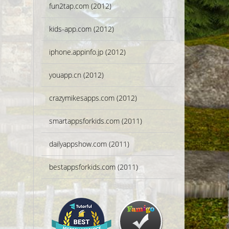
fun2tap.com (2012)
kids-app.com (2012)
iphone.appinfo.jp (2012)
youapp.cn (2012)
crazymikesapps.com (2012)
smartappsforkids.com (2011)
dailyappshow.com (2011)
bestappsforkids.com (2011)