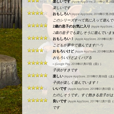
楽しいです
(Apple AppStore, 2018年07月2
楽しいです
おもしろい
(Apple AppStore, 2018年07月2
このシリーズすべて気に入って遊んで
2歳の息子のお気に入り
(Apple AppSto
2歳の息子でも楽しそうに遊んでいま
おもしろい！
(Apple AppStore, 2018年02
こどもが夢中で遊んでます(^-^)
おもろいけど
(Apple AppStore, 2018年02
おもろいけどよくバグる
-
(Google Play, 2018年01月07日（日）)
子供がすきです
楽しい
(Apple AppStore, 2018年01月06日（土
子供が楽しく遊んでいます！
いいです
(Apple AppStore, 2018年01月03日
たのしそうです。すぐ飽きる息子がは
良いです
(Apple AppStore, 2017年12月31日
です