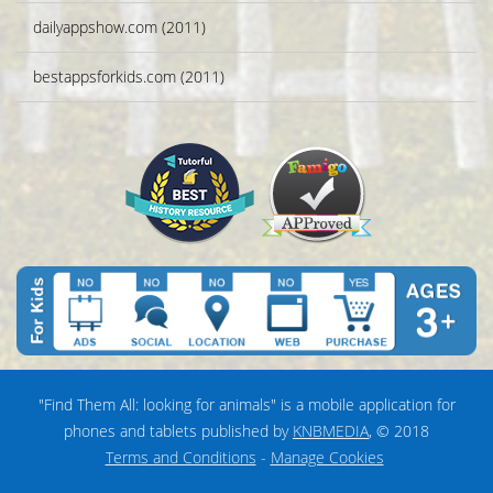
dailyappshow.com (2011)
bestappsforkids.com (2011)
"Find Them All: looking for animals" is a mobile application for
phones and tablets published by
KNBMEDIA
, © 2018
Terms and Conditions
-
Manage Cookies