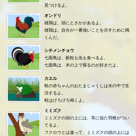
見つけるよ。
オンドリ
雄鶏は、頭にとさかがあるよ。
雄鶏は、自分が一番強いことを示すために鳴
くんだ。
シチメンチョウ
七面鳥は、穀粒も虫も食べるよ。
七面鳥は、木の上で寝るのが好きだよ。
カエル
蛙の赤ちゃんのおたまじゃくしは水の中で生
活するよ。
蛙はげろげろ鳴くよ。
ミミズク
ミミズクの頭の上には、耳に似た羽根がつい
てるよ。
フクロウとは違って、ミミズクの頭の上には