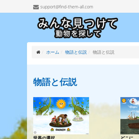
support@find-them-all.com
ホーム
物語と伝説
物語と伝説
物語と
伝説
世界の選択
どこに…