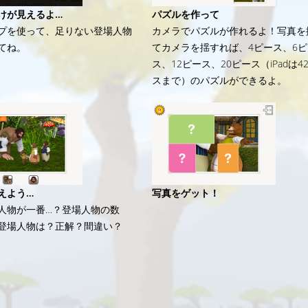
けが見えるよ…
パズルを作って
プを使って、足りない登場人物
カメラでパズルが作れるよ！写真を
てね。
てカメラを揺すれば、4ピース、6ピ
ス、12ピース、20ピース（iPadは4
スまで）のパズルができるよ。
えよう…
写真をゲット！
人物が一番…？登場人物の数
登場人物は？正解？間違い？