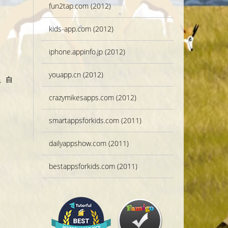
fun2tap.com (2012)
kids-app.com (2012)
iphone.appinfo.jp (2012)
youapp.cn (2012)
、自
crazymikesapps.com (2012)
smartappsforkids.com (2011)
dailyappshow.com (2011)
bestappsforkids.com (2011)