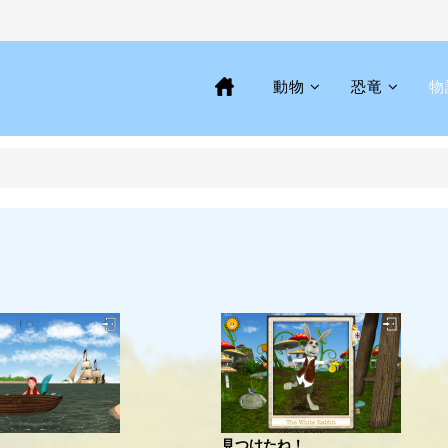
動物
恐竜
物
見つけたね！