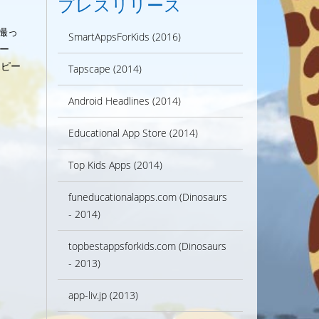
プレスリリース
撮っ
SmartAppsForKids (2016)
ー
2ピー
Tapscape (2014)
Android Headlines (2014)
Educational App Store (2014)
Top Kids Apps (2014)
funeducationalapps.com (Dinosaurs
- 2014)
topbestappsforkids.com (Dinosaurs
- 2013)
app-liv.jp (2013)